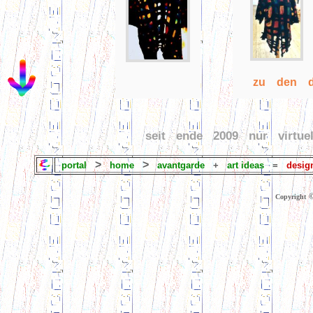
zu den d
seit ende 2009 nur virtue
>
>
portal
home
avantgarde
+
art ideas
=
design
Copyright