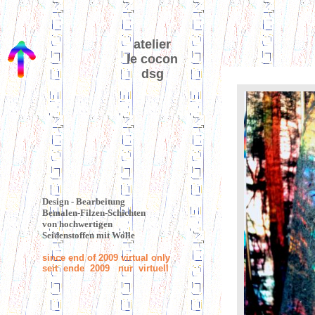
atelier
le cocon
dsg
Design - Bearbeitung
Bemalen-Filzen-Schichten
von hochwertigen
Seidenstoffen mit Wolle
since end of 2009 virtual only
seit ende 2009 nur virtuell