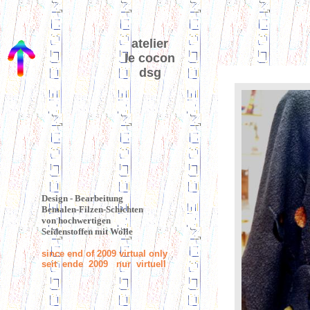
atelier
le cocon
dsg
Design - Bearbeitung
Bemalen-Filzen-Schichten
von hochwertigen
Seidenstoffen mit Wolle
since end of 2009 virtual only
seit ende 2009 nur virtuell