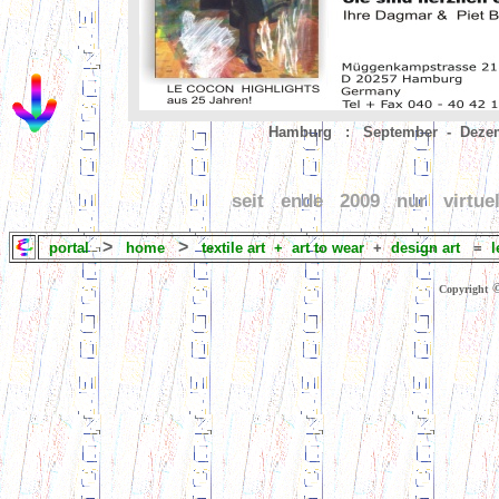
Hamburg : September - Dez
seit ende 2009 nur virtue
>
>
portal
home
textile art
+
art to wear
+
design art
=
l
Copyright