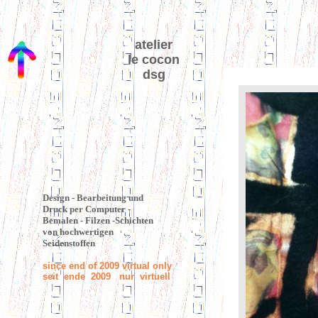
atelier
le cocon
dsg
Design - Bearbeitung und
Druck per Computer -
Bemalen - Filzen -Schichten
von hochwertigen
Seidenstoffen
since end of 2009 virtual only
seit ende 2009 nur virtuell