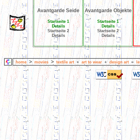
Avantgarde Seide
Avantgarde Objekte
Startseite 1
Startseite 1
Details
Details
Startseite 2
Startseite 2
Details
Details
>
>
home
movies
textile art
+
art to wear
+
design art
=
le